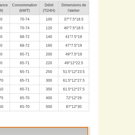
sance
Consommation
Débit
Dimensions de
W)
(kW/T)
(T/24H)
l'atelier
60
70-74
100
37*7.5*18.5
70
70-74
120
40*7.5*18.5
60
68-72
140
41*7.5*19
50
68-72
160
47*7.5*19
40
65-71
200
49*7.5*19
50
65-71
220
49*12*22.5
60
65-71
250
51.5*12*23.5
70
65-71
300
61.5*12*27.5
10
65-71
350
61.5*12*27.5
75
65-70
400
72*12*29
50
65-70
500
87*12*30