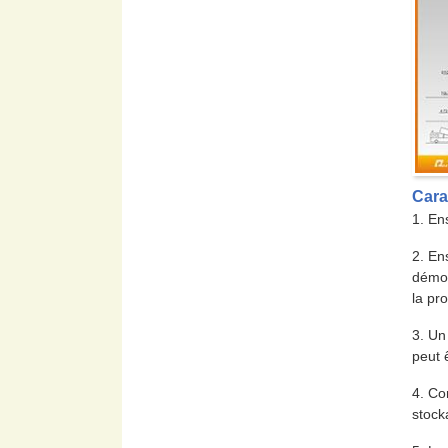
Cara
1. En
2. En
démon
la pr
3. Un
peut 
4. Co
stock