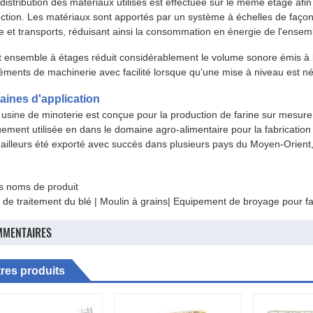
 distribution des matériaux utilisés est effectuée sur le même étage afin d
ction. Les matériaux sont apportés par un système à échelles de façon à 
e et transports, réduisant ainsi la consommation en énergie de l'ensem
t ensemble à étages réduit considérablement le volume sonore émis à l'u
léments de machinerie avec facilité lorsque qu'une mise à niveau est n
ines d'application
 usine de minoterie est conçue pour la production de farine sur mesure e
uement utilisée en dans le domaine agro-alimentaire pour la fabrication d
 ailleurs été exporté avec succès dans plusieurs pays du Moyen-Orient
s noms de produit
 de traitement du blé | Moulin à grains| Equipement de broyage pour fa
MENTAIRES
res produits