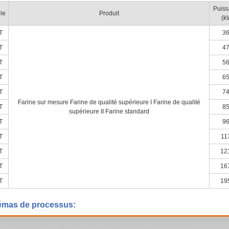
Puis
le
Produit
(k
T
3
T
4
T
5
T
6
T
7
Farine sur mesure Farine de qualité supérieure I Farine de qualité
T
8
supérieure II Farine standard
T
9
T
11
T
12
T
16
T
19
mas de processus: