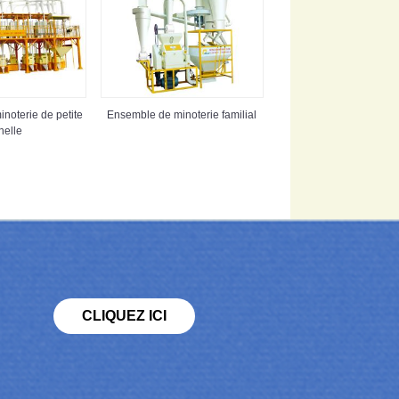
noterie de petite
Ensemble de minoterie familial
helle
CLIQUEZ ICI