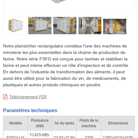
Notre plansichter rectangulaire constitue l'une des machines de
minoterie les plus essentielles dans la chaîne de production de
farine. Notre série FSFG est conçue pour tamiser et stabiliser la
farine et peut même effectuer un rôle d'inspection et de contrôle.
En dehors de l'industrie de transformation des aliments, il peut
aussi être utilisé pour la fabrication du vin, de médicaments, de
plastiques et autres produits chimiques en poudre.
Téléchargement PDF
Paramètres techniques
Puissance
Poids de la
Modèle
Air du tamis
Dimensions
(kW)
machine
Y132S-6B5-
FSFG4×24
23.04~27.94
2700
1780×2410×2430