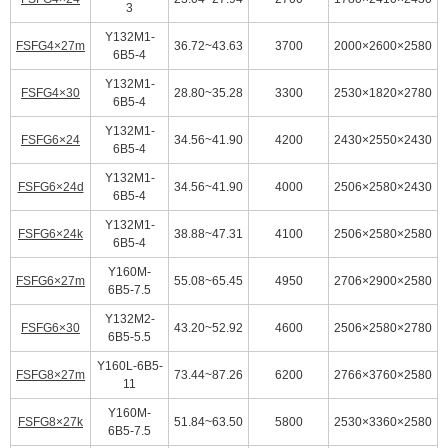
3
Y132M1-
FSFG4×27m
36.72~43.63
3700
2000×2600×2580
6B5-4
Y132M1-
FSFG4×30
28.80~35.28
3300
2530×1820×2780
6B5-4
Y132M1-
FSFG6×24
34.56~41.90
4200
2430×2550×2430
6B5-4
Y132M1-
FSFG6×24d
34.56~41.90
4000
2506×2580×2430
6B5-4
Y132M1-
FSFG6×24k
38.88~47.31
4100
2506×2580×2580
6B5-4
Y160M-
FSFG6×27m
55.08~65.45
4950
2706×2900×2580
6B5-7.5
Y132M2-
FSFG6×30
43.20~52.92
4600
2506×2580×2780
6B5-5.5
Y160L-6B5-
FSFG8×27m
73.44~87.26
6200
2766×3760×2580
11
Y160M-
FSFG8×27k
51.84~63.50
5800
2530×3360×2580
6B5-7.5