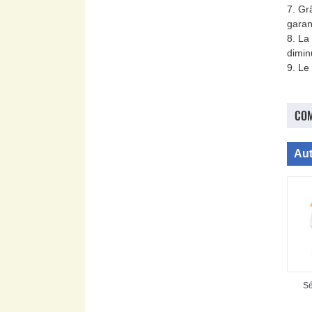
7. Gr
garan
8. La
dimin
9. Le
COM
Aut
Sé