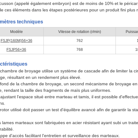
écusson (appelé également embryon) est de moins de 10% et le péricarpe
i de ces éléments dans les étapes postérieures pour un produit fini plus r
mètres techniques
Modèle
Vitesse de rotation (r/min)
Puissa
FSJP(160M)56×36
762
FSJP56×36
768
1
ctéristiques
 chambre de broyage utilise un système de cascade afin de limiter la ci
ge, résultant en un rendement plus élevé.
 fond de la chambre de broyage, un second mécanisme de broyage en U
e, rendant la taille des fragments de maïs plus uniformes.
 ajustant l'espace situé entre marteau et tamis, il est possible d'effectu
ns.
 rotor utilisé doit passer un test d'équilibre avancé afin de garantir la s
s lames marteaux sont fabriquées en acier résistant ayant subi un traite
abilité.
appe d'accès facilitant l'entretien et surveillance des marteaux.