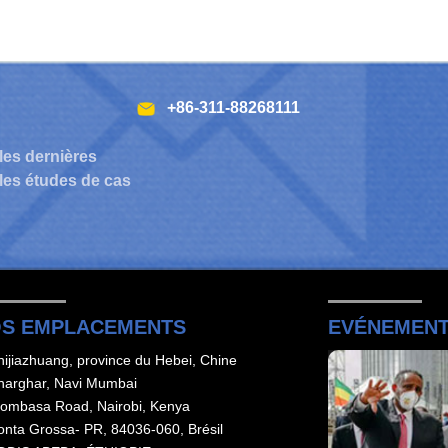
+86-311-88268111
les dernières
 les études de cas
S EMPLACEMENTS
EVÉNEMEN
hijiazhuang, province du Hebei, Chine
harghar, Navi Mumbai
ombasa Road, Nairobi, Kenya
onta Grossa- PR, 84036-060, Brésil