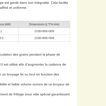
 est gardé dans son intégralité. Cela facilite
affiné et uniforme.
nce (kW)
Dimensions (L*l*H mm)
11
1536×806×909
8.5
1536×806×909
rculation des grains pendant la phase de
 est utilisé afin d'augmenter la cadence de
er un broyage fin ou brut en fonction des
tabilité et faible volume sonore de ce broyeur de
ment de frittage sous vide spécial garantissant