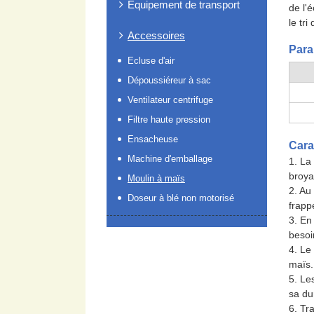
Equipement de transport
de l'
le tr
Accessoires
Para
Ecluse d'air
Dépoussiéreur à sac
Ventilateur centrifuge
Filtre haute pression
Ensacheuse
Cara
Machine d'emballage
1. La
broya
Moulin à maïs
2. Au
Doseur à blé non motorisé
frapp
3. En
besoi
4. Le
maïs.
5. Le
sa dur
6. Tr