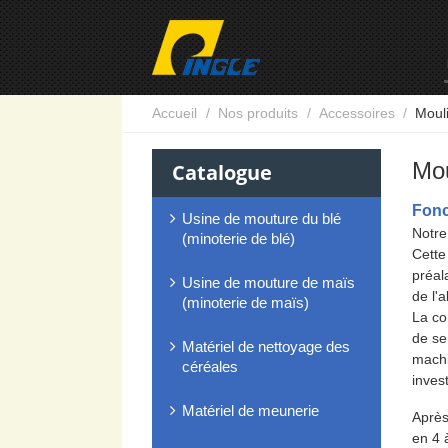
Accueil
Nos produits
Accessoires
Moul
Mou
Catalogue
Fonc
Usine de mouture du blé
Notre
(minoterie de blé)
Cette
préal
Usine de mouture de maïs
de l'
(minoterie de maïs)
La co
de se
Matériel de nettoyage des
machin
céréales
inves
Matériel de meunerie
Après
en 4 