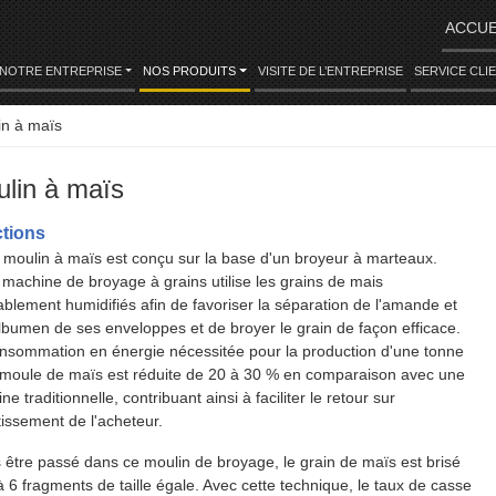
ACCUE
NOTRE ENTREPRISE
NOS PRODUITS
VISITE DE L’ENTREPRISE
SERVICE CLI
in à maïs
lin à maïs
tions
 moulin à maïs est conçu sur la base d'un broyeur à marteaux.
 machine de broyage à grains utilise les grains de mais
ablement humidifiés afin de favoriser la séparation de l'amande et
albumen de ses enveloppes et de broyer le grain de façon efficace.
nsommation en énergie nécessitée pour la production d'une tonne
moule de maïs est réduite de 20 à 30 % en comparaison avec une
e traditionnelle, contribuant ainsi à faciliter le retour sur
tissement de l'acheteur.
 être passé dans ce moulin de broyage, le grain de maïs est brisé
à 6 fragments de taille égale. Avec cette technique, le taux de casse