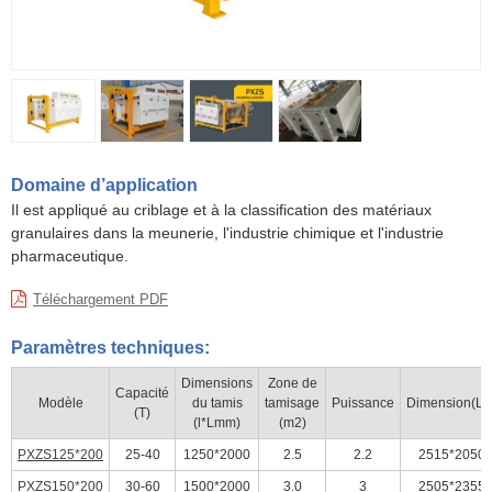
Domaine d’application
Il est appliqué au criblage et à la classification des matériaux
granulaires dans la meunerie, l'industrie chimique et l'industrie
pharmaceutique.
Téléchargement PDF
Paramètres techniques:
Dimensions
Zone de
Capacité
Modèle
du tamis
tamisage
Puissance
Dimension(L*
(T)
(l*Lmm)
(m2)
PXZS125*200
25-40
1250*2000
2.5
2.2
2515*2050
PXZS150*200
30-60
1500*2000
3.0
3
2505*2355