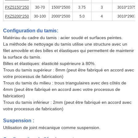
PXZS150*250
30-70
1500*2500
3.75
3
3010*2375
PXZS200*250
30-100
2000*2500
5.0
4
3010*2907
Configuration du tamis:
Matériau du cadre du tamis : acier soudé et surfaces peintes.
La méthode de nettoyage du tamis utilise une structure avec un
filet amovible et des billes et élastiques qui permettent de maintenir
la surface du tamis.
Billes et élastiques: élasticité supérieure à 80%.
Trous du tamis supérieur : 8mm (peut être fabriqué en accord avec
votre processus de fabrication)
Trous du tamis du milieu : trous triangulaires avec des côtés de
4mm (peut être fabriqué en accord avec votre processus de
fabrication)
Trous du tamis inférieur : 2mm (peut être fabriqué en accord avec
votre processus de fabrication)
Suspension :
Utilisation de joint mécanique comme suspension.